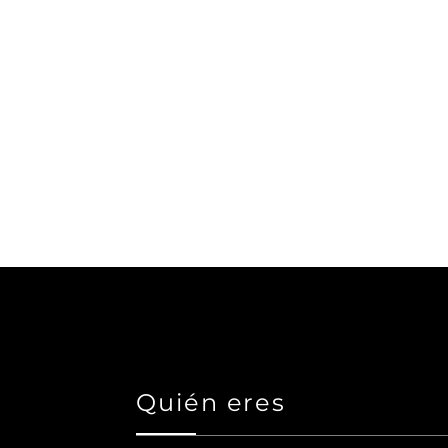
Párrafo. Haz clic aquí para agregar
tu propio texto y editar.
Aquí puedes contar tu historia y perm
tus usuarios sepan más sobre ti.
Quién eres