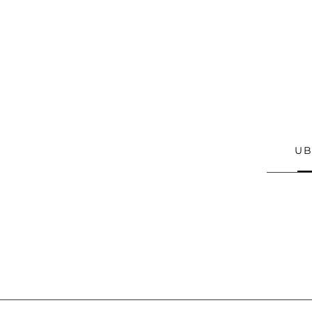
fácil. Haz cli
contenido y ca
historia y
UB
Gua