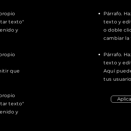
 propio
Párrafo. Ha
itar texto"
texto y edit
tenido y
o doble cl
cambiar la
 propio
Párrafo. Ha
texto y edi
itir que
Aquí puede
tus usuari
 propio
Aplic
itar texto"
tenido y