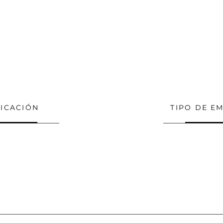
c en "Editar texto" o doble clic aquí 
mbiar la fuente. En este espacio p
 permitir que los usuarios sepan má
ICACIÓN
TIPO DE E
dalajara
Perman